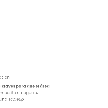
ación.
s
claves para que el área
necesita el negocio,
 una
scaleup.