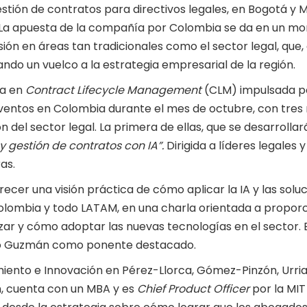
stión de contratos para directivos legales, en Bogotá y M
l. La apuesta de la compañía por Colombia se da en un m
ón en áreas tan tradicionales como el sector legal, que,
ando un vuelco a la estrategia empresarial de la región.
da en
Contract Lifecycle Management
(CLM) impulsada por 
eventos en Colombia durante el mes de octubre, con tres n
n del sector legal. La primera de ellas, que se desarrollar
y gestión de contratos con IA”.
Dirigida a líderes legales 
as.
frecer una visión práctica de cómo aplicar la IA y las solu
lombia y todo LATAM, en una charla orientada a proporci
r y cómo adoptar las nuevas tecnologías en el sector. 
ago Guzmán como ponente destacado.
miento e Innovación en Pérez-Llorca, Gómez-Pinzón, Urr
n, cuenta con un MBA y es
Chief Product Officer
por la MIT