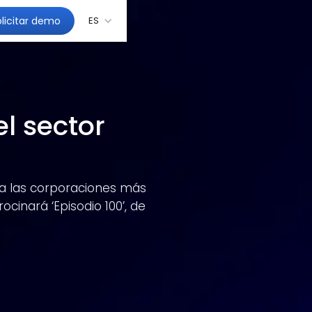
olicitar demo
ES
el sector
n a las corporaciones más
cinará ‘Episodio 100’, de