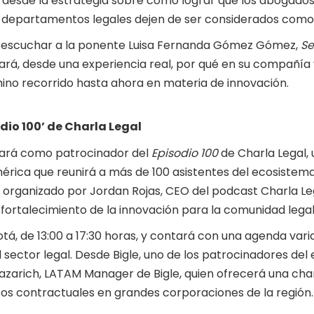
 desde la estrategia sobre cómo lograr que los abogados
s departamentos legales dejen de ser considerados como
n escuchar a la ponente Luisa Fernanda Gómez Gómez,
Se
ará, desde una experiencia real, por qué en su compañía 
camino recorrido hasta ahora en materia de innovación.
dio 100’ de Charla Legal
ipará como patrocinador del
Episodio 100
de Charla Legal,
érica que reunirá a más de 100 asistentes del ecosistema
á organizado por Jordan Rojas, CEO del podcast Charla Leg
l fortalecimiento de la innovación para la comunidad legal 
tá, de 13:00 a 17:30 horas, y contará con una agenda var
 sector legal. Desde Bigle, uno de los patrocinadores del
Lazarich, LATAM Manager de Bigle, quien ofrecerá una cha
os contractuales en grandes corporaciones de la región.