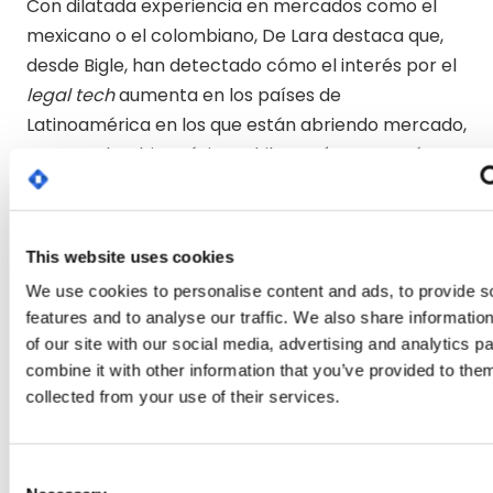
Con dilatada experiencia en mercados como el
mexicano o el colombiano, De Lara destaca que,
desde Bigle, han detectado cómo el interés por el
legal tech
aumenta en los países de
Latinoamérica en los que están abriendo mercado,
como Colombia, México, Chile, Perú o Panamá: “La
demanda de soluciones tecnológicas adaptadas
no deja de crecer y en Bigle estamos
respondiendo con presencia local y
This website uses cookies
acompañamiento directo al cliente, así como con
We use cookies to personalise content and ads, to provide s
estas sesiones, contenido que está recibiendo una
features and to analyse our traffic. We also share informatio
gran acogida”.
of our site with our social media, advertising and analytics 
combine it with other information that you’ve provided to them
De Lara añade que el objetivo de estas charlas es
collected from your use of their services.
crear un espacio de diálogo para compartir
conocimiento y experiencias reales de referentes
del sector: “Queremos que estas charlas se
Consent
conviertan en un punto de encuentro con