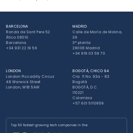
BARCELONA
MADRID
Ronda de Sant Pere 52
Calle de María de Molina,
Ático 08010
39
Barcelona
3ª planta
+34 931 22 19 56
28006 Madrid
+34 919 03 59 70
LONDON
BOGOTÁ, CHICO 94
London Piccadilly Circus
Cra. 11 No. 93a - 83
48 Warwick Street
Bogotá
London, W1B 5AW
BOGOTÁ, D.C.
110221
Colombia
+57 601 5110959
Top 50 fastest-growing tech companies in the: