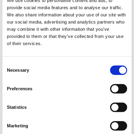
We use cookies to personalise content and ads, to
provide social media features and to analyse our traffic.
Una vez cumplida la finalidad por la que se
We also share information about your use of our site with
llevó a cabo el tratamiento de sus datos,
our social media, advertising and analytics partners who
estos serán suprimidos y únicamente se
may combine it with other information that you’ve
conservarán los estrictamente necesarios
provided to them or that they’ve collected from your use
para llevar a cabo reclamaciones o dar
of their services.
cumplimiento a las normativas aplicables.
Consent
Necessary
Legitimación para el tratamiento
Selection
La base legal que nos autoriza para el
Preferences
tratamiento de sus datos con el fin de
atender su consulta i/o inscribirle en nuestra
newsletter, es el consentimiento prestado
Statistics
por Ud. en el momento en que se pone en
contacto con nosotros por vía telemática
Marketing
(Art. 6.1.a RGPD)